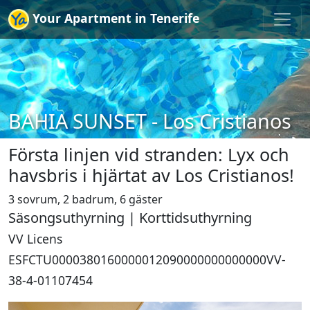
Your Apartment in Tenerife
BAHIA SUNSET - Los Cristianos
Första linjen vid stranden: Lyx och
havsbris i hjärtat av Los Cristianos!
3 sovrum, 2 badrum, 6 gäster
Säsongsuthyrning | Korttidsuthyrning
VV Licens
ESFCTU0000380160000012090000000000000VV-
38-4-01107454